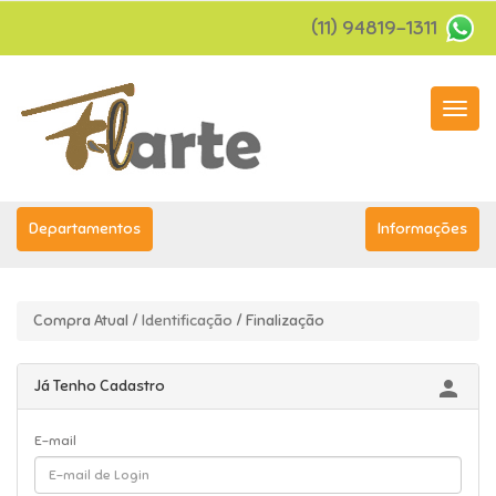
(11) 94819-1311
Menu
Princip
Departamentos
Informações
Compra Atual
/ Identificação
/ Finalização

Já Tenho Cadastro
E-mail